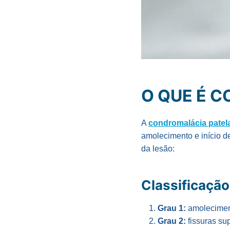
O QUE É 
A
condromalácia patel
amolecimento e início d
da lesão:
Classificação
Grau 1:
amolecimen
Grau 2:
fissuras su