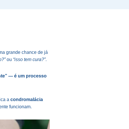
uma grande chance de já
o?”
ou
“isso tem cura?”
.
ste” — é um processo
fica a
condromalácia
mente funcionam.