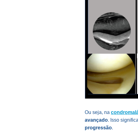
Ou seja, na
condromalá
avançado
. Isso signif
progressão
.