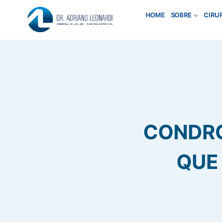
Pular
HOME
SOBRE
CIRU
para
o
Conteúdo
CONDRO
QUE