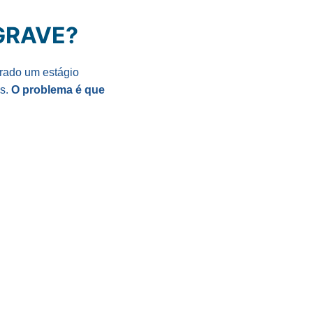
GRAVE?
erado um estágio
as.
O problema é que