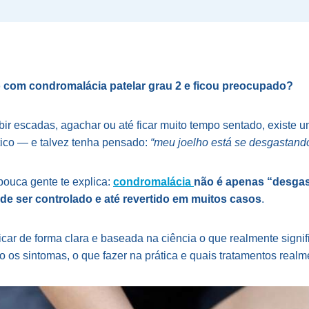
o com condromalácia patelar grau 2 e ficou preocupado?
bir escadas, agachar ou até ficar muito tempo sentado, existe 
tico — e talvez tenha pensado:
“meu joelho está se desgastand
ouca gente te explica:
condromalácia
não é apenas “desga
ode ser controlado e até revertido em muitos casos
.
licar de forma clara e baseada na ciência o que realmente signi
ão os sintomas, o que fazer na prática e quais tratamentos real