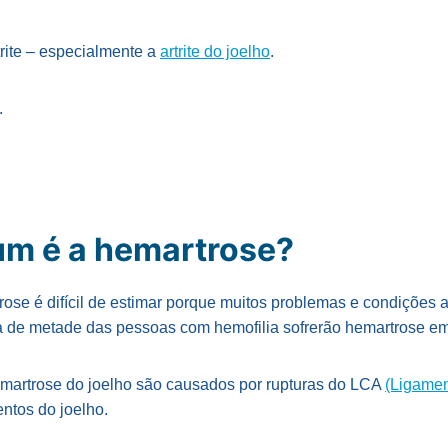
rite – especialmente a
artrite do joelho
.
.
m é a hemartrose?
rose é difícil de estimar porque muitos problemas e condições
 de metade das pessoas com hemofilia sofrerão hemartrose 
artrose do joelho são causados ​​por rupturas do LCA
(Ligamen
ntos do joelho.