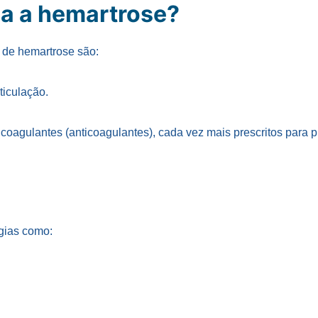
a a hemartrose?
de hemartrose são:
ticulação.
nticoagulantes (anticoagulantes), cada vez mais prescritos par
rgias como: