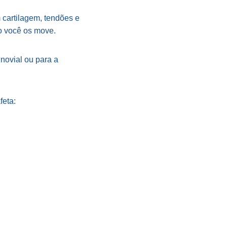
cartilagem, tendões e
do você os move.
ovial ou para a
feta: