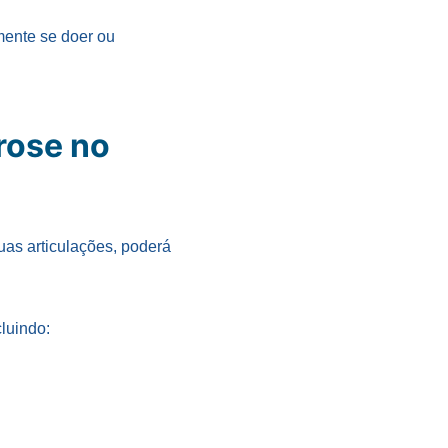
mente se doer ou
rose no
uas articulações, poderá
luindo: