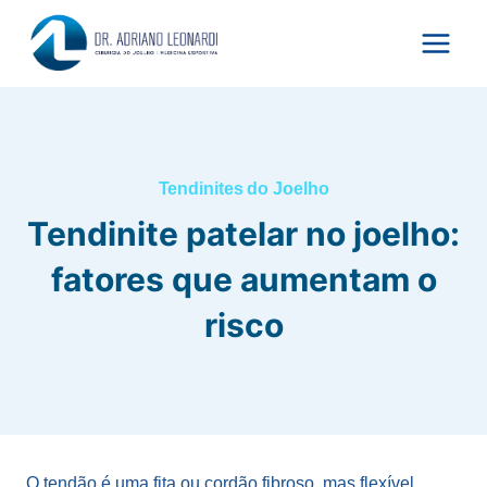
Pular
para
o
Conteúdo
Tendinites do Joelho
Tendinite patelar no joelho:
fatores que aumentam o
risco
O tendão é uma fita ou cordão fibroso, mas flexível,