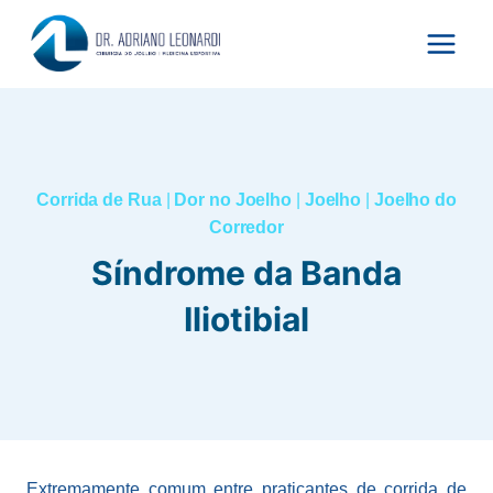
Pular
para
o
Conteúdo
Corrida de Rua
|
Dor no Joelho
|
Joelho
|
Joelho do
Corredor
Síndrome da Banda
Iliotibial
Extremamente comum entre praticantes de corrida de