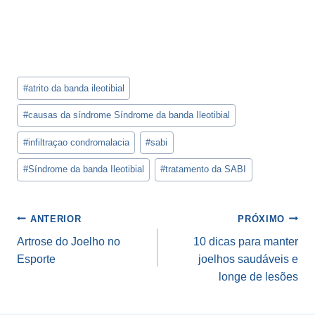
Tags
#
atrito da banda ileotibial
do
Post:
#
causas da síndrome Síndrome da banda Ileotibial
#
infiltraçao condromalacia
#
sabi
#
Síndrome da banda Ileotibial
#
tratamento da SABI
Navegação
ANTERIOR
PRÓXIMO
de
Artrose do Joelho no
10 dicas para manter
Esporte
joelhos saudáveis e
Post
longe de lesões