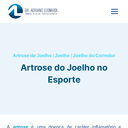
Pular
para
o
Conteúdo
Artrose do Joelho
|
Joelho
|
Joelho do Corredor
Artrose do Joelho no
Esporte
A
artrose
é uma doença de caráter inflamatório e