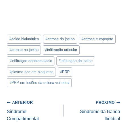
Tags
#
acido hialurônico
#
artrose do joelho
#
artrose e espoprte
do
Post:
#
artrose no joelho
#
infiltração articular
#
infiltraçao condromalacia
#
infiltraçao do joelho
#
plasma rico em plaquetas
#
PRP
#
PRP em lesões da coluna vertebral
Navegação
ANTERIOR
PRÓXIMO
de
Síndrome
Síndrome da Banda
Compartimental
Iliotibial
Post