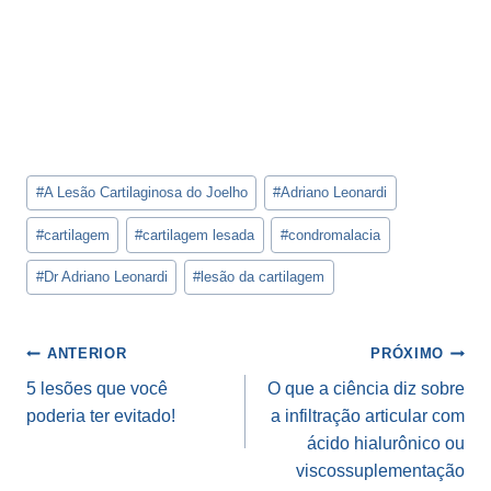
Tags
#
A Lesão Cartilaginosa do Joelho
#
Adriano Leonardi
do
Post:
#
cartilagem
#
cartilagem lesada
#
condromalacia
#
Dr Adriano Leonardi
#
lesão da cartilagem
Navegação
ANTERIOR
PRÓXIMO
de
5 lesões que você
O que a ciência diz sobre
poderia ter evitado!
a infiltração articular com
Post
ácido hialurônico ou
viscossuplementação