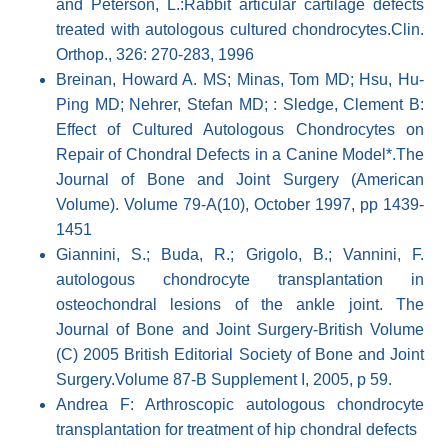
and Peterson, L.:Rabbit articular cartilage defects
treated with autologous cultured chondrocytes.Clin.
Orthop., 326: 270-283, 1996
Breinan, Howard A. MS; Minas, Tom MD; Hsu, Hu-
Ping MD; Nehrer, Stefan MD; : Sledge, Clement B:
Effect of Cultured Autologous Chondrocytes on
Repair of Chondral Defects in a Canine Model*.The
Journal of Bone and Joint Surgery (American
Volume). Volume 79-A(10), October 1997, pp 1439-
1451
Giannini, S.; Buda, R.; Grigolo, B.; Vannini, F.
autologous chondrocyte transplantation in
osteochondral lesions of the ankle joint. The
Journal of Bone and Joint Surgery-British Volume
(C) 2005 British Editorial Society of Bone and Joint
Surgery.Volume 87-B Supplement I, 2005, p 59.
Andrea F: Arthroscopic autologous chondrocyte
transplantation for treatment of hip chondral defects