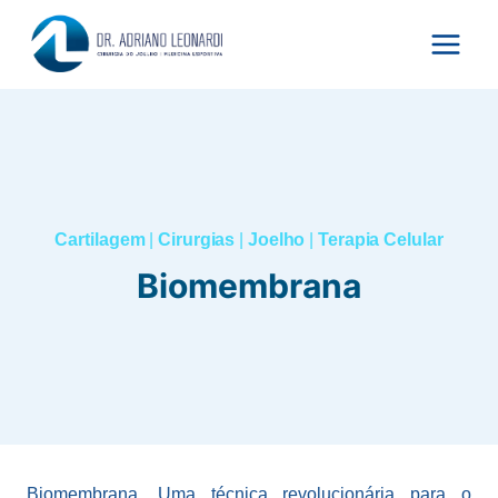
Pular
para
o
Conteúdo
Cartilagem
|
Cirurgias
|
Joelho
|
Terapia Celular
Biomembrana
Biomembrana. Uma técnica revolucionária para o