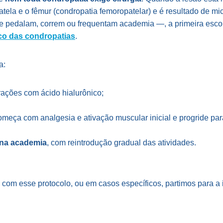
atela e o fêmur (condropatia femoropatelar) e é resultado de m
pedalam, correm ou frequentam academia —, a primeira esco
ico das condropatias
.
a:
trações com ácido hialurônico;
omeça com analgesia e ativação muscular inicial e progride par
 na academia
, com reintrodução gradual das atividades.
om esse protocolo, ou em casos específicos, partimos para a i