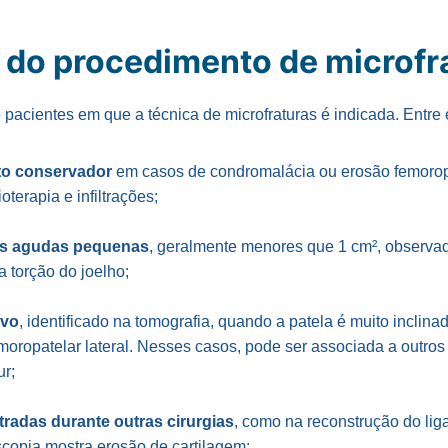
 do procedimento de microfr
 pacientes em que a técnica de microfraturas é indicada. Entre 
to conservador
em casos de condromalácia ou erosão femorop
terapia e infiltrações;
as agudas pequenas
, geralmente menores que 1 cm², observa
 torção do joelho;
ivo
, identificado na tomografia, quando a patela é muito inclinad
oropatelar lateral. Nesses casos, pode ser associada a outro
ur;
radas durante outras cirurgias
, como na reconstrução do lig
scopia mostra erosão de cartilagem;