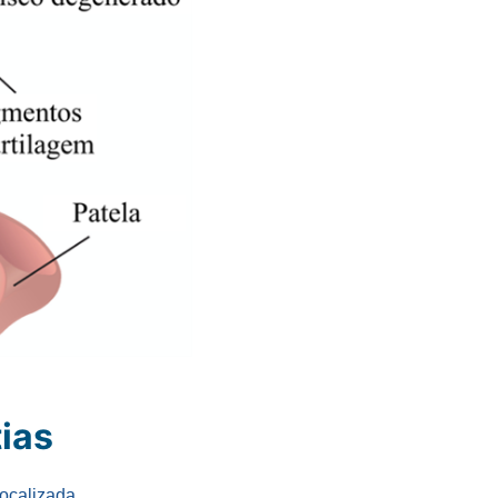
ias
localizada