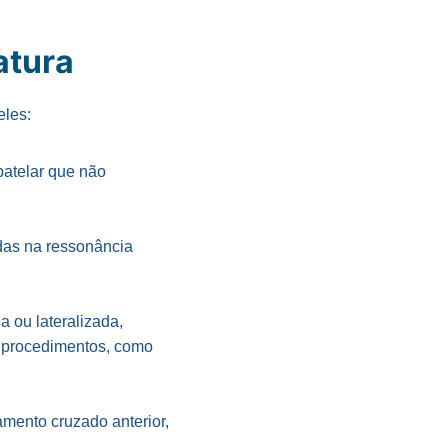
atura
eles:
atelar que não
das na ressonância
a ou lateralizada,
s procedimentos, como
amento cruzado anterior,