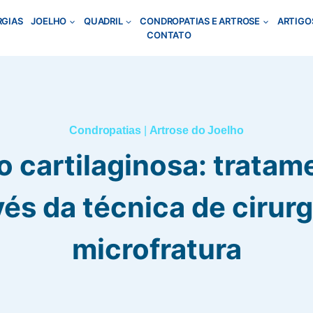
RGIAS
JOELHO
QUADRIL
CONDROPATIAS E ARTROSE
ARTIGO
CONTATO
Condropatias
|
Artrose do Joelho
o cartilaginosa: tratam
vés da técnica de cirurg
microfratura