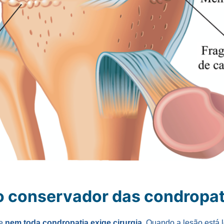
 conservador das condropat
ue
nem toda condropatia exige cirurgia
. Quando a lesão está 