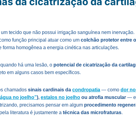
as da cicatrização da cartil
 um tecido que não possui irrigação sanguínea nem inervação. 
como função principal atuar como um
colchão protetor entre 
de forma homogênea a energia cinética nas articulações.
, quando há uma lesão, o
potencial de cicatrização da cartila
ceto em alguns casos bem específicos.
os chamados
sinais cardinais da
condropatia
— como
dor no
 “água no joelho”
),
estalos no joelho
ou atrofia muscular
— e
atrizando, precisamos pensar em algum
procedimento regener
ela literatura é justamente a
técnica das microfraturas
.