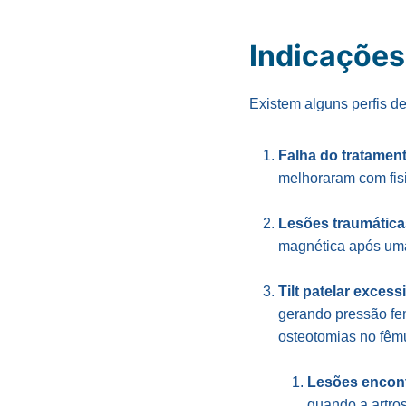
Indicações
Existem alguns perfis de
Falha do tratamen
melhoraram com fisio
Lesões traumátic
magnética após uma
Tilt patelar excess
gerando pressão fem
osteotomias no fêm
Lesões encont
quando a artro