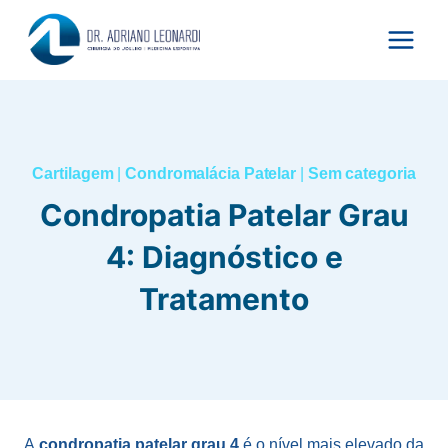
Pular
para
o
Conteúdo
Cartilagem
|
Condromalácia Patelar
|
Sem categoria
Condropatia Patelar Grau
4: Diagnóstico e
Tratamento
A
condropatia patelar grau 4
é o nível mais elevado da