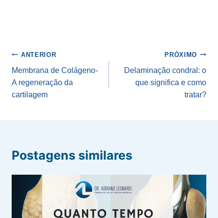
Navegação
ANTERIOR
PRÓXIMO
de
Membrana de Colágeno-
Delaminação condral: o
A regeneração da
que significa e como
Post
cartilagem
tratar?
Postagens similares