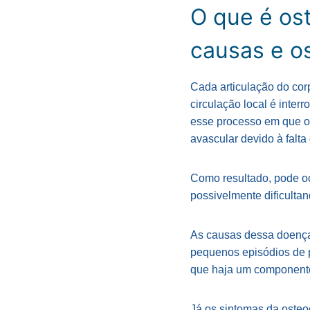
O que é os
causas e o
Cada articulação do co
circulação local é inter
esse processo em que o
avascular devido à falta
Como resultado, pode o
possivelmente dificulta
As causas dessa doença 
pequenos episódios de 
que haja um componente
Já os sintomas da osteo