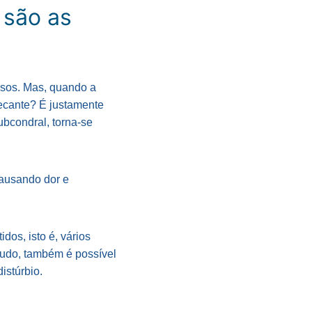
 são as
ssos. Mas, quando a
secante? É justamente
bcondral, torna-se
ausando dor e
os, isto é, vários
udo, também é possível
istúrbio.