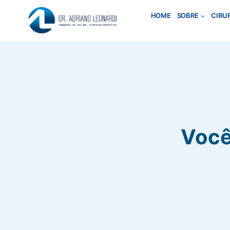
Pular
HOME
SOBRE
CIRU
para
o
Conteúdo
Você