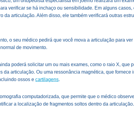
óstico, um ortopedista especialista em joelho realizará um exame
ara verificar se há inchaço ou sensibilidade. Em alguns casos, 
o da articulação. Além disso, ele também verificará outras estr
to, o seu médico pedirá que você mova a articulação para ver
e normal de movimento.
ainda poderá solicitar um ou mais exames, como o raio X, que 
s da articulação. Ou uma ressonância magnética, que fornece
incluindo ossos e
cartilagens
.
 tomografia computadorizada, que permite que o médico observ
tificar a localização de fragmentos soltos dentro da articulação.