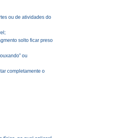
tes ou de atividades do
el;
agmento solto ficar preso
frouxando” ou
itar completamente o