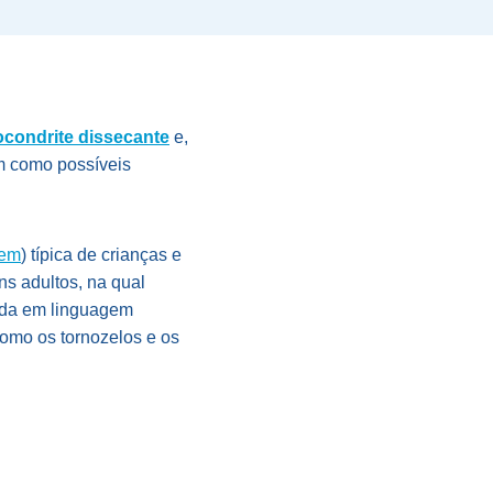
ocondrite dissecante
e,
m como possíveis
gem
) típica de crianças e
s adultos, na qual
ada em linguagem
como os tornozelos e os