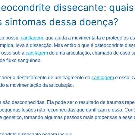
teocondrite dissecante: quais
s sintomas dessa doença?
rpo possui
cartilagem
, que ajuda a movimentá-la e protege os o
rompida, leva à dissecção. Mas então o que é osteocondrite dis
 osso sob a
cartilagem
de uma articulação, chamado de osso su
 de fluxo sanguíneo.
correr o destacamento de um fragmento da
cartilagem
e osso, c
ndo a movimentação da articulação.
são desconhecidas. Ela pode ser o resultado de traumas repetid
pequenas lesões não reconhecidas que danificam o osso. Cont
 genético, tornando algumas pessoas mais propensas a esse d
condrite dissecante podem incluir: