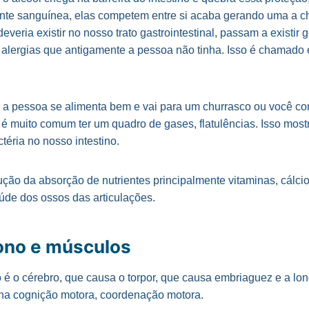
ente sanguínea, elas competem entre si acaba gerando uma a
deveria existir no nosso trato gastrointestinal, passam a existi
e alergias que antigamente a pessoa não tinha. Isso é chamado
 a pessoa se alimenta bem e vai para um churrasco ou você c
 é muito comum ter um quadro de gases, flatulências. Isso mos
téria no nosso intestino.
ão da absorção de nutrientes principalmente vitaminas, cálcio
aúde dos ossos das articulações.
ono e músculos
o é o cérebro, que causa o torpor, que causa embriaguez e a lo
 na cognição motora, coordenação motora.