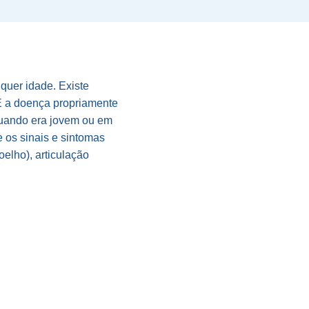
uer idade. Existe
E a doença propriamente
quando era jovem ou em
e os sinais e sintomas
elho), articulação