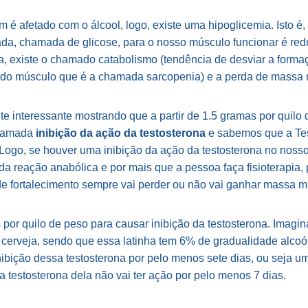
é afetado com o álcool, logo, existe uma hipoglicemia. Isto é,
zada, chamada de glicose, para o nosso músculo funcionar é re
a, existe o chamado catabolismo (tendência de desviar a form
o do músculo que é a chamada sarcopenia) e a perda de massa 
e interessante mostrando que a partir de 1.5 gramas por quilo 
chamada
inibição da ação da testosterona
e sabemos que a Te
Logo, se houver uma inibição da ação da testosterona no nosso
 reação anabólica e por mais que a pessoa faça fisioterapia,
 de fortalecimento sempre vai perder ou não vai ganhar massa m
por quilo de peso para causar inibição da testosterona. Imagin
cerveja, sendo que essa latinha tem 6% de gradualidade alcoól
inibição dessa testosterona por pelo menos sete dias, ou seja 
a testosterona dela não vai ter ação por pelo menos 7 dias.