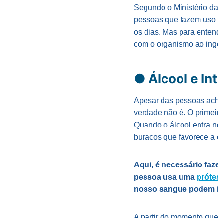
Segundo o Ministério d
pessoas que fazem uso d
os dias. Mas para entend
com o organismo ao inge
● Álcool e In
Apesar das pessoas acha
verdade não é. O primeir
Quando o álcool entra n
buracos que favorece a 
Aqui, é necessário faz
pessoa usa uma
próte
nosso sangue podem ir
A partir do momento que 