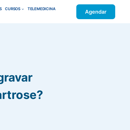
S
CURSOS
TELEMEDICINA
Agendar
gravar
artrose?