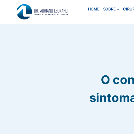
Pular
HOME
SOBRE
CIRU
para
o
Conteúdo
O con
sintoma