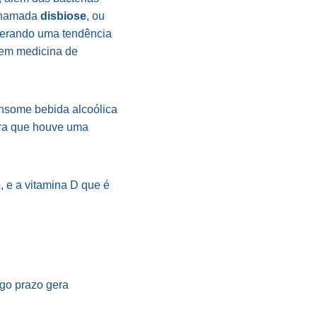
 chamada
disbiose
, ou
r gerando uma tendência
 em medicina de
onsome bebida alcoólica
tra que houve uma
, e a vitamina D que é
ngo prazo gera