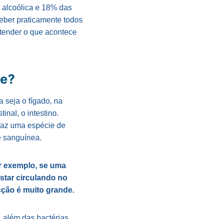
 alcoólica e 18% das
eber praticamente todos
ntender o que acontece
se?
 seja o fígado, na
inal, o intestino.
 faz uma espécie de
e sanguínea.
or exemplo, se uma
star circulando no
cção é muito grande.
, além das bactérias