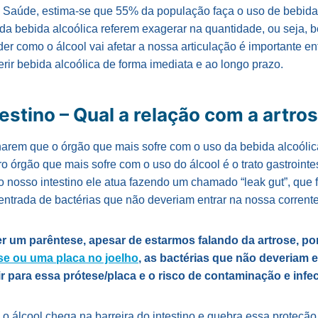
a Saúde, estima-se que 55% da população faça o uso de bebida
a bebida alcoólica referem exagerar na quantidade, ou seja, b
er como o álcool vai afetar a nossa articulação é importante e
rir bebida alcoólica de forma imediata e ao longo prazo.
testino – Qual a relação com a artro
rem que o órgão que mais sofre com o uso da bebida alcoólica
o órgão que mais sofre com o uso do álcool é o trato gastrointest
o nosso intestino ele atua fazendo um chamado “leak gut”, que
entrada de bactérias que não deveriam entrar na nossa corrent
er um parêntese, apesar de estarmos falando da artrose, p
se ou uma placa no joelho
, as bactérias que não deveriam e
 para essa prótese/placa e o risco de contaminação e infe
o álcool chega na barreira do intestino e quebra essa proteção