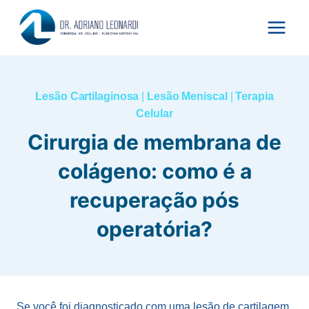
Pular
para
o
Conteúdo
Lesão Cartilaginosa
|
Lesão Meniscal
|
Terapia
Celular
Cirurgia de membrana de
colágeno: como é a
recuperação pós
operatória?
Se você foi diagnosticado com uma lesão de cartilagem,