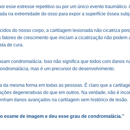
or esse estresse repetitivo ou por um único evento traumático. 
tada na extremidade do osso para expor a superfície óssea sub
ecidos do nosso corpo, a cartilagem lesionada não cicatriza po
fatores de crescimento que iniciam a cicatrização não podem at
ta de cura.
sam condromalácia. Isso não significa que todos com danos n
ondromalácia, mas é um precursor do desenvolvimento.
da da mesma forma em todas as pessoas. É claro que a cartila
erações degenerativas do que em outros. Na verdade, não é in
tenham danos avançados na cartilagem sem histórico de lesão.
iz o exame de imagem e deu esse grau de condromalácia.”