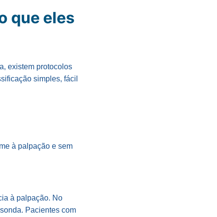
o que eles
a, existem protocolos
ficação simples, fácil
irme à palpação e sem
cia à palpação. No
 sonda. Pacientes com