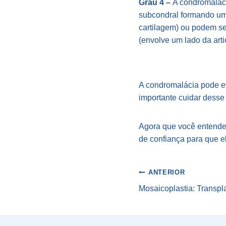
Grau 4 –
A condromaláci
subcondral formando um
cartilagem) ou podem s
(envolve um lado da arti
A condromalácia pode ev
importante cuidar desse
Agora que você entend
de confiança para que el
Navegaçã
ANTERIOR
Mosaicoplastia: Transpl
de
Post