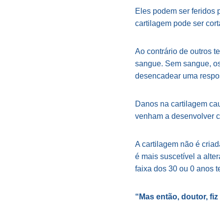
Eles podem ser feridos p
cartilagem pode ser cor
Ao contrário de outros t
sangue. Sem sangue, os 
desencadear uma respos
Danos na cartilagem cau
venham a desenvolver c
A cartilagem não é cria
é mais suscetível a alt
faixa dos 30 ou 0 anos 
“Mas então, doutor, f