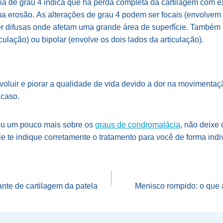
a de grau 4 indica que há perda completa da cartilagem com 
a erosão. As alterações de grau 4 podem ser focais (envolve
er difusas onde afetam uma grande área de superfície. Também
culação) ou bipolar (envolve os dois lados da articulação).
oluir e piorar a qualidade de vida devido a dor na movimentaçã
 caso.
eu um pouco mais sobre os
graus de condromalácia
, não deixe
e te indique corretamente o tratamento para você de forma indi
o
ante de cartilagem da patela
Menisco rompido: o que 