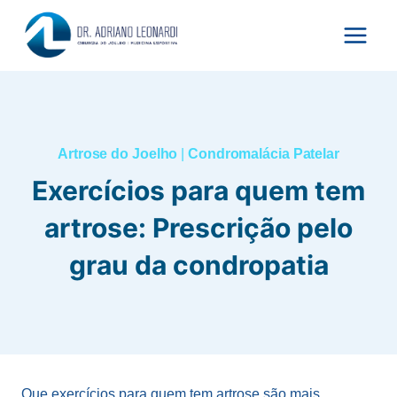
Pular
para
o
Conteúdo
Artrose do Joelho
|
Condromalácia Patelar
Exercícios para quem tem
artrose: Prescrição pelo
grau da condropatia
Que exercícios para quem tem artrose são mais