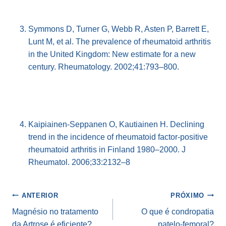
Symmons D, Turner G, Webb R, Asten P, Barrett E,
Lunt M, et al. The prevalence of rheumatoid arthritis
in the United Kingdom: New estimate for a new
century. Rheumatology. 2002;41:793–800.
Kaipiainen-Seppanen O, Kautiainen H. Declining
trend in the incidence of rheumatoid factor-positive
rheumatoid arthritis in Finland 1980–2000. J
Rheumatol. 2006;33:2132–8
Navegação
ANTERIOR
PRÓXIMO
de
Magnésio no tratamento
O que é condropatia
da Artrose é eficiente?
patelo-femoral?