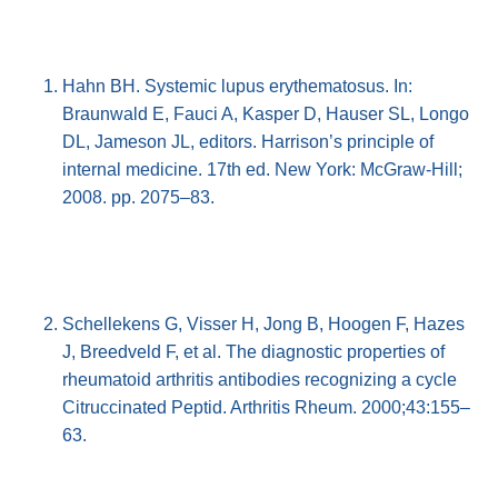
Hahn BH. Systemic lupus erythematosus. In:
Braunwald E, Fauci A, Kasper D, Hauser SL, Longo
DL, Jameson JL, editors. Harrison’s principle of
internal medicine. 17th ed. New York: McGraw-Hill;
2008. pp. 2075–83.
Schellekens G, Visser H, Jong B, Hoogen F, Hazes
J, Breedveld F, et al. The diagnostic properties of
rheumatoid arthritis antibodies recognizing a cycle
Citruccinated Peptid. Arthritis Rheum. 2000;43:155–
63.