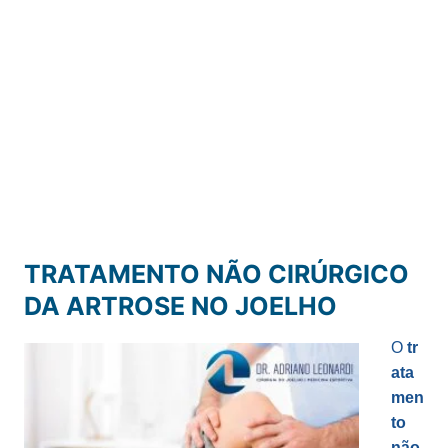
TRATAMENTO NÃO CIRÚRGICO
DA ARTROSE NO JOELHO
O
tr
ata
men
to
não