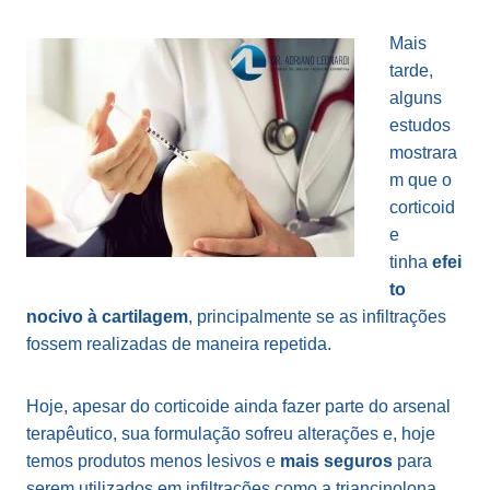
Mais
tarde,
alguns
estudos
mostrara
m que o
corticoid
e
tinha
efei
to
nocivo à cartilagem
, principalmente se as infiltrações
fossem realizadas de maneira repetida.
Hoje, apesar do corticoide ainda fazer parte do arsenal
terapêutico, sua formulação sofreu alterações e, hoje
temos produtos menos lesivos e
mais seguros
para
serem utilizados em infiltrações como a triancinolona,