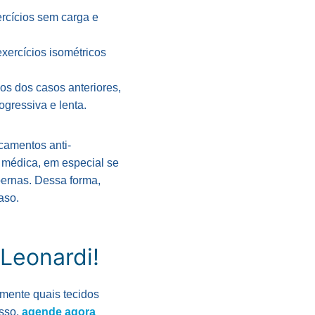
ercícios sem carga e
xercícios isométricos
os dos casos anteriores,
gressiva e lenta.
camentos anti-
a médica, em especial se
pernas. Dessa forma,
aso.
Leonardi!
mente quais tecidos
isso,
agende agora