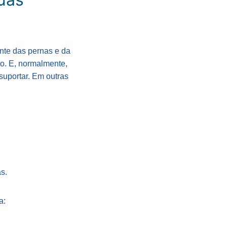
nte das pernas e da
lo. E, normalmente,
suportar. Em outras
s.
a: