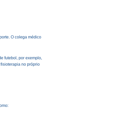
porte. O colega médico
e futebol, por exemplo,
isioterapia no próprio
como: