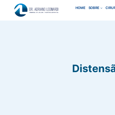
Pular
HOME
SOBRE
CIRU
para
o
Conteúdo
Distensã