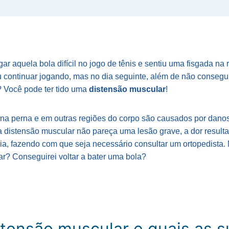
gar aquela bola difícil no jogo de tênis e sentiu uma fisgada na
ou continuar jogando, mas no dia seguinte, além de não consegu
 Você pode ter tido uma
distensão muscular
!
 na perna e em outras regiões do corpo são causados por dano
distensão muscular não pareça uma lesão grave, a dor resulta
a, fazendo com que seja necessário consultar um ortopedista. M
ar? Conseguirei voltar a bater uma bola?
stensão muscular e quais as s