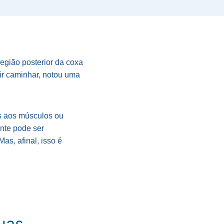
 região posterior da coxa
ir caminhar, notou uma
s aos músculos ou
nte pode ser
as, afinal, isso é
uas