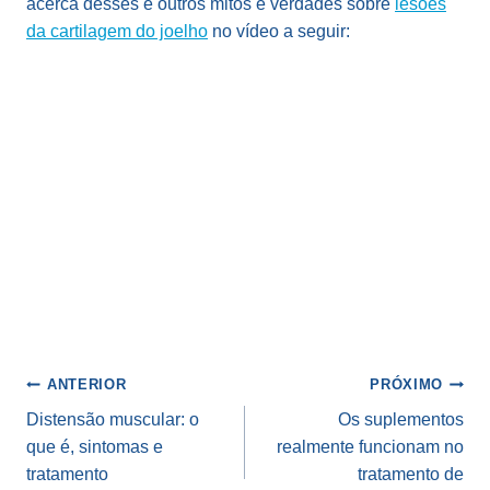
acerca desses e outros mitos e verdades sobre
lesões
da cartilagem do joelho
no vídeo a seguir:
Navegação
ANTERIOR
PRÓXIMO
de
Distensão muscular: o
Os suplementos
que é, sintomas e
realmente funcionam no
Post
tratamento
tratamento de