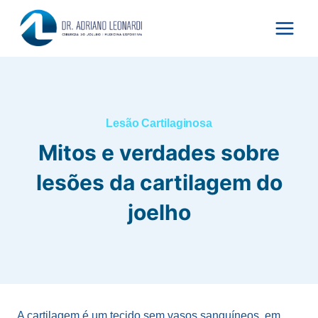
Pular
para
o
Conteúdo
Lesão Cartilaginosa
Mitos e verdades sobre
lesões da cartilagem do
joelho
A cartilagem é um tecido sem vasos sanguíneos, em