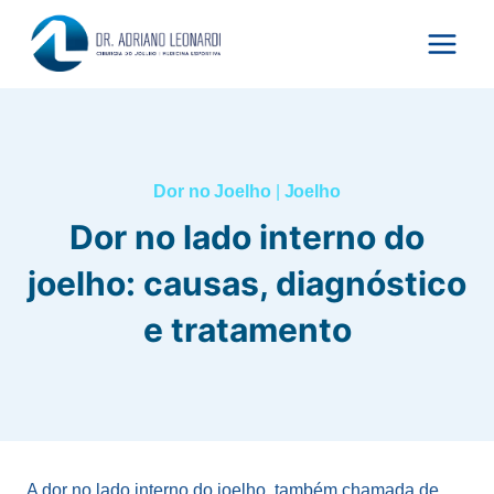
Pular
para
o
Conteúdo
Dor no Joelho
|
Joelho
Dor no lado interno do
joelho: causas, diagnóstico
e tratamento
A dor no lado interno do joelho, também chamada de